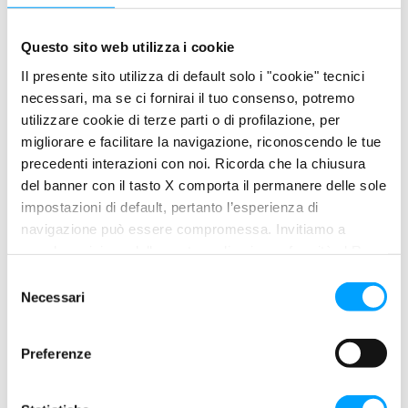
Grand Prix Truck
• Sabato 17 e domenica 18 maggio il Misano World Circuit
Questo sito web utilizza i cookie
ospita Grand Prix Truck, l’evento che unisce l’adrenalina
Il presente sito utilizza di default solo i "cookie" tecnici
Read More
necessari, ma se ci fornirai il tuo consenso, potremo
utilizzare cookie di terze parti o di profilazione, per
migliorare e facilitare la navigazione, riconoscendo le tue
precedenti interazioni con noi. Ricorda che la chiusura
del banner con il tasto X comporta il permanere delle sole
impostazioni di default, pertanto l’esperienza di
navigazione può essere compromessa. Invitiamo a
prendere visione della nostra policy in conformità al Reg.
UE 679/2016 (GDPR) ai seguenti link Cookie Policy e
S
Privacy Policy.
Necessari
e
l
e
Preferenze
z
i