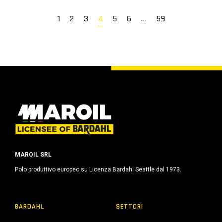
1
2
3
4
5
6
…
59
MAROIL SRL
Polo produttivo europeo su Licenza Bardahl Seattle dal 1973.
BARDAHL
SETTORI