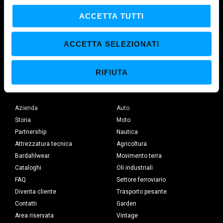
l
c
ACCETTA TUTTI
o
n
MAROIL SRL
ACCETTA SELEZIONATI
s
Polo produttivo europeo su Licenza Bardahl Seattle dal 1973.
e
RIFIUTA
n
s
BARDAHL
SETTORI
o
Azienda
Auto
Storia
Moto
Partnership
Nautica
Attrezzatura tecnica
Agricoltura
Bardahlwear
Movimento terra
Cataloghi
Oli industriali
FAQ
Settore ferroviario
Diventa cliente
Trasporto pesante
Contatti
Garden
Area riservata
Vintage