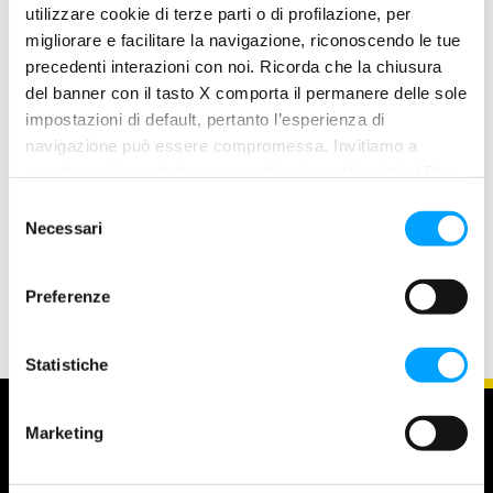
utilizzare cookie di terze parti o di profilazione, per
migliorare e facilitare la navigazione, riconoscendo le tue
precedenti interazioni con noi. Ricorda che la chiusura
del banner con il tasto X comporta il permanere delle sole
impostazioni di default, pertanto l’esperienza di
navigazione può essere compromessa. Invitiamo a
Case Study : Repower Moto
prendere visione della nostra policy in conformità al Reg.
Settore di riferimento: Moto 4T e 2T Problema: Lenta
UE 679/2016 (GDPR) ai seguenti link Cookie Policy e
S
perdita di prestazioni del motore, spesso inavvertita
Privacy Policy.
Necessari
e
dalmotociclista Soluzione: Repower
l
Read More
e
Preferenze
z
i
o
Statistiche
n
e
Marketing
d
e