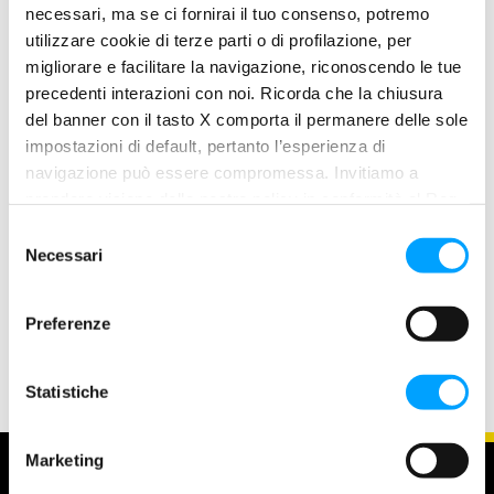
necessari, ma se ci fornirai il tuo consenso, potremo
utilizzare cookie di terze parti o di profilazione, per
migliorare e facilitare la navigazione, riconoscendo le tue
precedenti interazioni con noi. Ricorda che la chiusura
del banner con il tasto X comporta il permanere delle sole
impostazioni di default, pertanto l’esperienza di
MOTO
navigazione può essere compromessa. Invitiamo a
Il Bardahl Motocross Junior Team pronto
prendere visione della nostra policy in conformità al Reg.
per la stagione 2024
UE 679/2016 (GDPR) ai seguenti link Cookie Policy e
S
Presentato sul palco dell’auditorium “One Space”, presso
Privacy Policy.
Necessari
e
lo stabilimento Maroil-Bardahl Italia di Altopascio, il team
l
dedicato alle giovani promesse del motocross. 11 piloti,
e
Preferenze
impegnati
z
i
o
Statistiche
n
e
Marketing
d