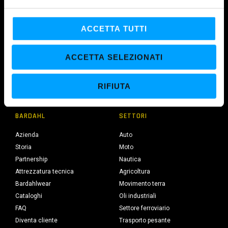
e
l
c
ACCETTA TUTTI
o
n
ACCETTA SELEZIONATI
s
MAROIL SRL
e
Polo produttivo europeo su Licenza Bardahl Seattle dal 1973.
RIFIUTA
n
s
o
BARDAHL
SETTORI
Azienda
Auto
Storia
Moto
Partnership
Nautica
Attrezzatura tecnica
Agricoltura
Bardahlwear
Movimento terra
Cataloghi
Oli industriali
FAQ
Settore ferroviario
Diventa cliente
Trasporto pesante