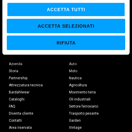
l
c
ACCETTA TUTTI
o
n
MAROIL SRL
ACCETTA SELEZIONATI
s
Polo produttivo europeo su Licenza Bardahl Seattle dal 1973.
e
RIFIUTA
n
s
BARDAHL
SETTORI
o
Azienda
Auto
Storia
Moto
Partnership
Nautica
Attrezzatura tecnica
Agricoltura
Bardahlwear
Movimento terra
Cataloghi
Oli industriali
FAQ
Settore ferroviario
Diventa cliente
Trasporto pesante
Contatti
Garden
Area riservata
Vintage