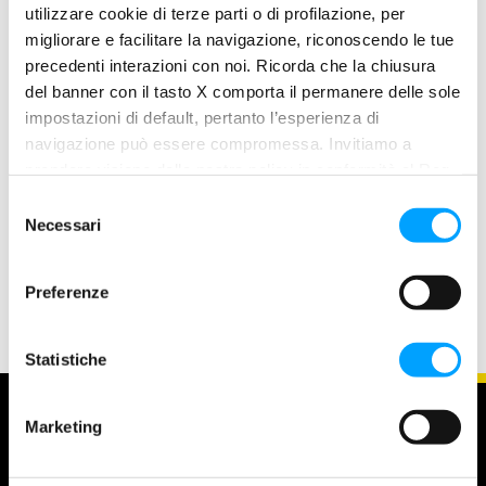
utilizzare cookie di terze parti o di profilazione, per
migliorare e facilitare la navigazione, riconoscendo le tue
precedenti interazioni con noi. Ricorda che la chiusura
del banner con il tasto X comporta il permanere delle sole
impostazioni di default, pertanto l’esperienza di
navigazione può essere compromessa. Invitiamo a
MOTO
prendere visione della nostra policy in conformità al Reg.
Bardahl Top Gasoline Repower Moto
UE 679/2016 (GDPR) ai seguenti link Cookie Policy e
S
L’additivo benzina, appositamente sviluppato dai laboratori
Privacy Policy.
Necessari
e
di Maroil-Bardahl Italia per la pulizia del sistema di
l
alimentazione di moto e scooter, 2T e 4T Fornisce
e
Preferenze
z
i
o
Statistiche
n
e
Marketing
d
e