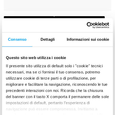
SCHEDA TECNICA
SCHEDA DI SICUREZZA
Consenso
Dettagli
Informazioni sui cookie
DESCRIZIONE
Lubrificante speciale sviluppato per impieghi in condizioni
estreme testato in ambito racing del Motor Sport.
Questo sito web utilizza i cookie
Il presente sito utilizza di default solo i "cookie" tecnici
PLUS DI PRODOTTO
necessari, ma se ci fornirai il tuo consenso, potremo
utilizzare cookie di terze parti o di profilazione, per
MCO Tailored Chemistry - sviluppato su misura per
migliorare e facilitare la navigazione, riconoscendo le tue
applicazioni motociclistiche e addizionato con Bardahl
precedenti interazioni con noi. Ricorda che la chiusura
Polar Plus + Fullerene C60
del banner con il tasto X comporta il permanere delle sole
Contiene polimeri ad altissima resistenza Radial Polymer
impostazioni di default, pertanto l’esperienza di
Structure
navigazione può essere compromessa. Invitiamo a
Formulato 100% con basi PAO ed esteri sintetici
prendere visione della nostra policy in conformità al Reg.