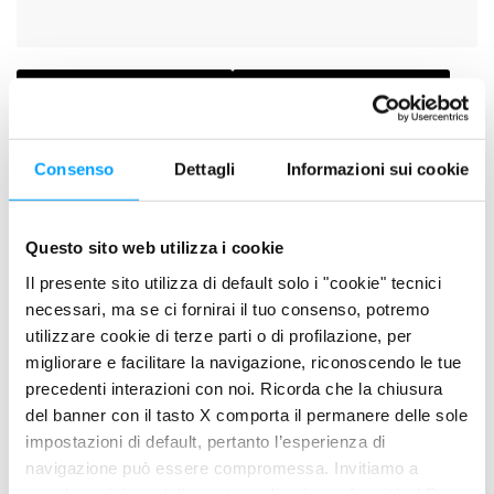
SCHEDA TECNICA
SCHEDA DI SICUREZZA
Consenso
Dettagli
Informazioni sui cookie
DESCRIZIONE
Lubrificante speciale sviluppato per impieghi in condizioni
estreme testato in ambito racing del Motor Sport.
Questo sito web utilizza i cookie
Il presente sito utilizza di default solo i "cookie" tecnici
PLUS DI PRODOTTO
necessari, ma se ci fornirai il tuo consenso, potremo
utilizzare cookie di terze parti o di profilazione, per
MCO Tailored Chemistry - sviluppato su misura per
migliorare e facilitare la navigazione, riconoscendo le tue
applicazioni motociclistiche e addizionato con Bardahl
precedenti interazioni con noi. Ricorda che la chiusura
Polar Plus + Fullerene C60
del banner con il tasto X comporta il permanere delle sole
Contiene polimeri ad altissima resistenza Radial Polymer
impostazioni di default, pertanto l’esperienza di
Structure
navigazione può essere compromessa. Invitiamo a
Formulato 100% con basi PAO ed esteri sintetici
prendere visione della nostra policy in conformità al Reg.