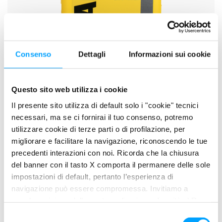
Consenso
Dettagli
Informazioni sui cookie
Questo sito web utilizza i cookie
Il presente sito utilizza di default solo i "cookie" tecnici
necessari, ma se ci fornirai il tuo consenso, potremo
KXT OFF ROAD
utilizzare cookie di terze parti o di profilazione, per
migliorare e facilitare la navigazione, riconoscendo le tue
precedenti interazioni con noi. Ricorda che la chiusura
del banner con il tasto X comporta il permanere delle sole
impostazioni di default, pertanto l’esperienza di
navigazione può essere compromessa. Invitiamo a
prendere visione della nostra policy in conformità al Reg.
UE 679/2016 (GDPR) ai seguenti link Cookie Policy e
S