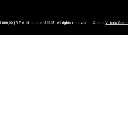
98.800,00 | R.E.A. di Lucca n. 84045 . All rights reserved.
Credits
Vittoria Comu