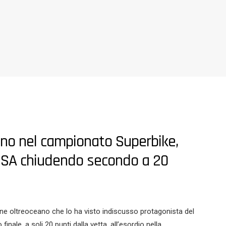
ceano nel campionato Superbike,
lo USA chiudendo secondo a 20
one oltreoceano che lo ha visto indiscusso protagonista del
le, a soli 20 punti dalla vetta, all’esordio nella