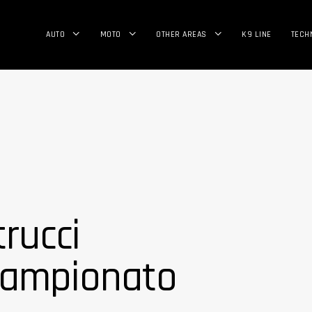
AUTO
MOTO
OTHER AREAS
K9 LINE
TECH
rucci
Campionato