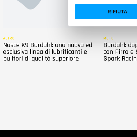
z
i
RIFIUTA
o
n
e
d
ALTRO
MOTO
Nasce K9 Bardahl: una nuova ed
Bardahl: dop
e
esclusiva linea di lubrificanti e
con Pirro e 
l
pulitori di qualità superiore
Spark Raci
c
o
n
s
e
n
s
o