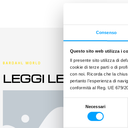
Consenso
Questo sito web utilizza i c
Il presente sito utilizza di de
BARDAHL WORLD
cookie di terze parti o di pro
LEGGI LE ULTIME
con noi. Ricorda che la chius
pertanto l’esperienza di nav
conformità al Reg. UE 679/20
S
Necessari
e
l
e