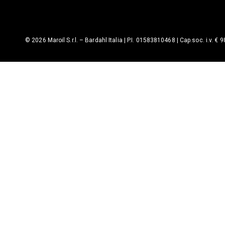
© 2026 Maroil S.r.l. – Bardahl Italia | P.I. 01583810468 | Cap.soc. i.v. € 