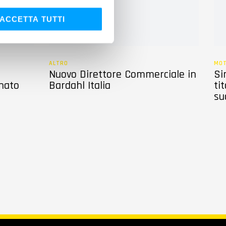
ACCETTA TUTTI
ALTRO
MO
Nuovo Direttore Commerciale in
Si
nato
Bardahl Italia
ti
su