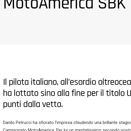
MotoAmerica SBK
Il pilota italiano, all’esordio oltreo
ha lottato sino alla fine per il tito
punti dalla vetta.
Danilo Petrucci ha sfiorato l’impresa chiudendo una brillante stagi
Campionato MotoAmerica. Per lui un meritatissimo secondo posto fina