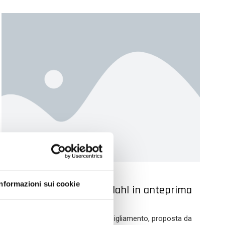
ALTRO
Informazioni sui cookie
La nuova collezione Bardahl in anteprima
a Garage 51
Un’inedita ed esclusiva linea di abbigliamento, proposta da