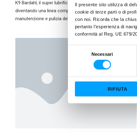
K9 Bardahl, il super lubrificante multiuso, si evolve
Il presente sito utilizza di de
diventando una linea completa di prodotti per la cura,
cookie di terze parti o di pro
manutenzione e pulizia della moto e della
con noi. Ricorda che la chius
pertanto l’esperienza di nav
conformità al Reg. UE 679/20
S
Necessari
e
l
e
z
i
RIFIUTA
o
n
e
d
e
l
c