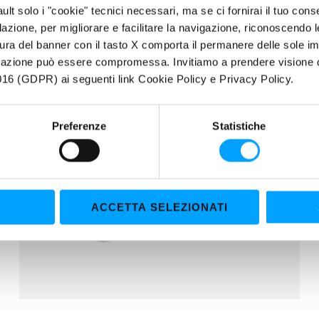
Il manager toscano, con importanti esperienze maturate nel
fault solo i "cookie" tecnici necessari, ma se ci fornirai il tuo co
settore, dal 1° settembre farà parte dell’importante
filazione, per migliorare e facilitare la navigazione, riconoscendo 
ura del banner con il tasto X comporta il permanere delle sole imp
igazione può essere compromessa. Invitiamo a prendere visione de
16 (GDPR) ai seguenti link Cookie Policy e Privacy Policy.
Preferenze
Statistiche
ACCETTA SELEZIONATI