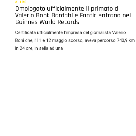
ALTRO
o
Omologato ufficialmente il primato di
n
Valerio Boni: Bardahl e Fantic entrano nel
Guinnes World Records
s
e
Certificata ufficialmente l’impresa del giornalista Valerio
n
Boni che, l’11 e 12 maggio scorso, aveva percorso 740,9 km
s
in 24 ore, in sella ad una
o