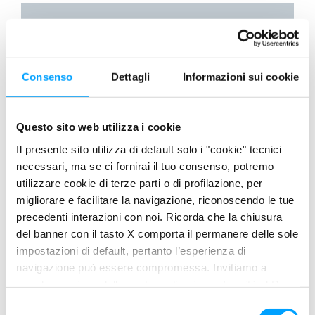
Consenso
Dettagli
Informazioni sui cookie
Questo sito web utilizza i cookie
Il presente sito utilizza di default solo i "cookie" tecnici
necessari, ma se ci fornirai il tuo consenso, potremo
utilizzare cookie di terze parti o di profilazione, per
migliorare e facilitare la navigazione, riconoscendo le tue
precedenti interazioni con noi. Ricorda che la chiusura
MOTO
del banner con il tasto X comporta il permanere delle sole
Bardahl ancora sul podio del Mondiale
impostazioni di default, pertanto l’esperienza di
Supersport
navigazione può essere compromessa. Invitiamo a
prendere visione della nostra policy in conformità al Reg.
Lorenzo Baldassarri conquista il secondo posto in gara 1 e
UE 679/2016 (GDPR) ai seguenti link Cookie Policy e
gara 2. Ancora sul podio del Mondiale Supersport nel Gran
S