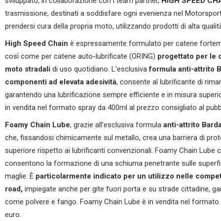
sviluppato, in collaborazione con i team partner,
HIGH SPEED CH
trasmissione, destinati a soddisfare ogni evenienza nel Motorsport,
prendersi cura della propria moto, utilizzando prodotti di alta qualit
High Speed Chain
è espressamente formulato per catene fortement
così come per catene auto-lubrificate (ORING)
progettato per le 
moto stradali
di uso quotidiano. L’esclusiva
formula anti-attrito 
componenti ad elevata adesività
, consente al lubrificante di ri
garantendo una lubrificazione sempre efficiente e in misura superior
in vendita nel formato spray da 400ml al prezzo consigliato al pubb
Foamy Chain Lube
, grazie all’esclusiva formula
anti-attrito Bard
che, fissandosi chimicamente sul metallo, crea una barriera di pro
superiore rispetto ai lubrificanti convenzionali. Foamy Chain Lube 
consentono la formazione di una schiuma penetrante sulle superfici i
maglie. È
particolarmente indicato per un utilizzo nelle compet
road,
impiegate anche per gite fuori porta e su strade cittadine, 
come polvere e fango. Foamy Chain Lube è in vendita nel formato s
euro.