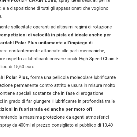
AIN
e
FOAMY CHAIN LUBE
, spray ideali dedicati per la
 e a disposizione di tutti gli appassionati che vogliono
à.
e sollecitate operanti ad altissimi regimi di rotazione
competizioni di
velocità in pista ed ideale anche per
Bardahl Polar Plus unitamente all’impiego di
manere costantemente attaccato alle parti meccaniche,
e rispetto ai lubrificanti convenzionali. High Speed Chain è
lico di 15,60 euro.
ahl Polar Plus,
forma una pellicola molecolare lubrificante
tezione permanente contro attrito e usura in misura molto
contiene speciali sostanze che in fase di erogazione
n grado di far giungere il lubrificante in profondità tra le
izioni in fuoristrada ed anche per moto off
garantendo la massima protezione da agenti atmosferici
pray da 400ml al prezzo consigliato al pubblico di 13,40