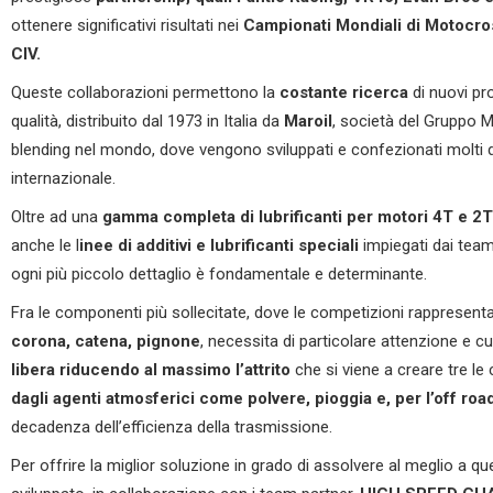
ottenere significativi risultati nei
Campionati Mondiali di Motocro
CIV.
Queste collaborazioni permettono la
costante ricerca
di nuovi pro
qualità, distribuito dal 1973 in Italia da
Maroil
, società del Gruppo M
blending nel mondo, dove vengono sviluppati e confezionati molti de
internazionale.
Oltre ad una
gamma completa di lubrificanti per motori 4T e 2T
anche le l
inee di additivi e lubrificanti speciali
impiegati dai tea
ogni più piccolo dettaglio è fondamentale e determinante.
Fra le componenti più sollecitate, dove le competizioni rapprese
corona, catena, pignone
, necessita di particolare attenzione e c
libera riducendo al massimo l’attrito
che si viene a creare tre l
dagli agenti atmosferici come polvere, pioggia e, per l’off roa
decadenza dell’efficienza della trasmissione.
Per offrire la miglior soluzione in grado di assolvere al meglio a q