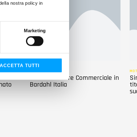
lla nostra policy in
Marketing
ACCETTA TUTTI
ALTRO
MO
Nuovo Direttore Commerciale in
Si
nato
Bardahl Italia
ti
su