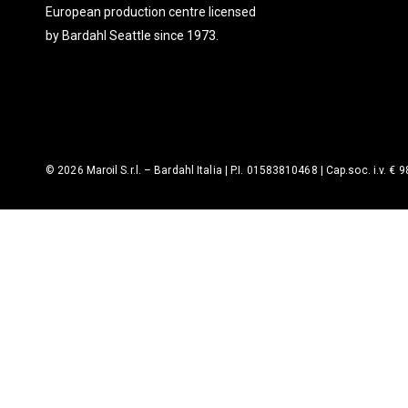
European production centre licensed
by Bardahl Seattle since 1973.
© 2026 Maroil S.r.l. – Bardahl Italia | P.I. 01583810468 | Cap.soc. i.v. € 