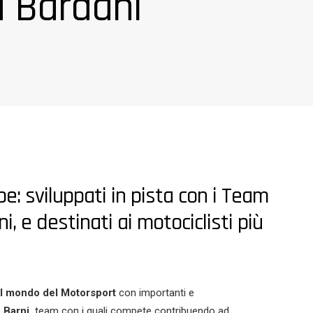
a Bardahl
: sviluppati in pista con i Team
, e destinati ai motociclisti più
el mondo del Motorsport
con importanti e
e Barni,
team con i quali compete contribuendo ad