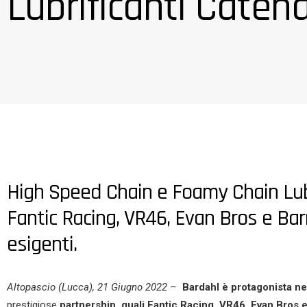
Lubrificanti Caten
High Speed Chain e Foamy Chain Lube
Fantic Racing, VR46, Evan Bros e Barni
esigenti.
Altopascio (Lucca), 21 Giugno 2022 –
Bardahl è protagonista n
prestigiose
partnership, quali Fantic Racing, VR46, Evan Bros 