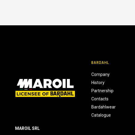
e
n
s
o
BARDAHL
Company
History
Partnership
Contacts
Bardahlwear
Catalogue
MAROIL SRL