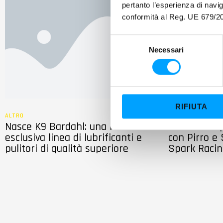
pertanto l’esperienza di nav
conformità al Reg. UE 679/20
S
Necessari
e
l
e
z
i
RIFIUTA
o
ALTRO
MOTO
n
Nasce K9 Bardahl: una nuova ed
Bardahl: dop
esclusiva linea di lubrificanti e
con Pirro e 
e
pulitori di qualità superiore
Spark Raci
d
e
l
c
o
n
s