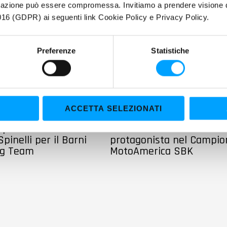
igazione può essere compromessa. Invitiamo a prendere visione de
16 (GDPR) ai seguenti link Cookie Policy e Privacy Policy.
Preferenze
Statistiche
ACCETTA SELEZIONATI
MOTO
pio titolo nel CIV
Bardahl: Danilo Petrucci
Spinelli per il Barni
protagonista nel Campio
ng Team
MotoAmerica SBK