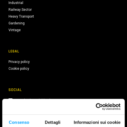
Industrial
Railway Sector
Heavy Transport
Gardening
Vintage
LEGAL
Privacy policy
Cookie policy
SOCIAL
Facebook Bardahl Italia
Facebook Maroil
Instagram
LinkedIn
Consenso
Dettagli
Informazioni sui cookie