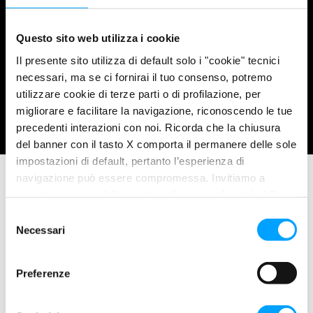
YouTube
Questo sito web utilizza i cookie
Il presente sito utilizza di default solo i "cookie" tecnici
necessari, ma se ci fornirai il tuo consenso, potremo
© 2026 Maroil S.r.l. – Bardahl Italia | P.I. 01583810468 | Cap.soc.
utilizzare cookie di terze parti o di profilazione, per
i.v. € 98.800,00 | R.E.A. di Lucca n. 84045 . All rights reserved.
migliorare e facilitare la navigazione, riconoscendo le tue
Credits
Vittoria Comunica
precedenti interazioni con noi. Ricorda che la chiusura
del banner con il tasto X comporta il permanere delle sole
impostazioni di default, pertanto l’esperienza di
navigazione può essere compromessa. Invitiamo a
prendere visione della nostra policy in conformità al Reg.
UE 679/2016 (GDPR) ai seguenti link Cookie Policy e
S
Privacy Policy.
Necessari
e
l
e
Preferenze
z
i