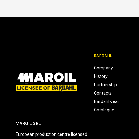
e
n
s
o
BARDAHL
Company
History
Partnership
Contacts
Bardahlwear
Catalogue
MAROIL SRL
European production centre licensed