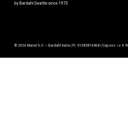
by Bardahl Seattle since 1973.
© 2026 Maroil S.r.l. – Bardahl Italia | P.I. 01583810468 | Cap.soc. i.v. € 