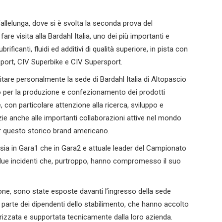
 Vallelunga, dove si è svolta la seconda prova del
re visita alla Bardahl Italia, uno dei più importanti e
rificanti, fluidi ed additivi di qualità superiore, in pista con
port, CIV Superbike e CIV Supersport.
tare personalmente la sede di Bardahl Italia di Altopascio
do per la produzione e confezionamento dei prodotti
, con particolare attenzione alla ricerca, sviluppo e
zie anche alle importanti collaborazioni attive nel mondo
er questo storico brand americano.
ore sia in Gara1 che in Gara2 e attuale leader del Campionato
 due incidenti che, purtroppo, hanno compromesso il suo
ne, sono state esposte davanti l’ingresso della sede
a parte dei dipendenti dello stabilimento, che hanno accolto
rizzata e supportata tecnicamente dalla loro azienda.