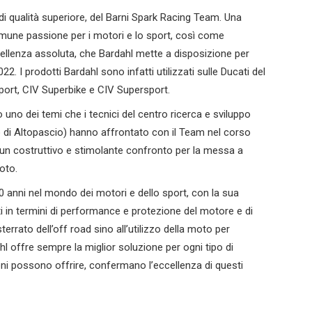
ivi di qualità superiore, del Barni Spark Racing Team. Una
comune passione per i motori e lo sport, così come
eccellenza assoluta, che Bardahl mette a disposizione per
22. I prodotti Bardahl sono infatti utilizzati sulle Ducati del
port, CIV Superbike e CIV Supersport.
o uno dei temi che i tecnici del centro ricerca e sviluppo
to di Altopascio) hanno affrontato con il Team nel corso
do un costruttivo e stimolante confronto per la messa a
oto.
 80 anni nel mondo dei motori e dello sport, con la sua
otti in termini di performance e protezione del motore e di
terrato dell’off road sino all’utilizzo della moto per
ahl offre sempre la miglior soluzione per ogni tipo di
oni possono offrire, confermano l’eccellenza di questi