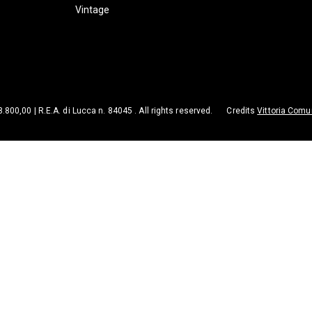
Vintage
98.800,00 | R.E.A. di Lucca n. 84045 . All rights reserved.
Credits
Vittoria Comu