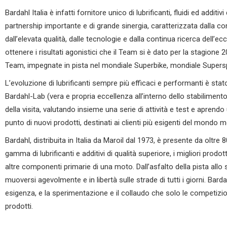
Bardahl Italia è infatti fornitore unico di lubrificanti, fluidi ed addit
partnership importante e di grande sinergia, caratterizzata dalla 
dall’elevata qualità, dalle tecnologie e dalla continua ricerca dell’
ottenere i risultati agonistici che il Team si è dato per la stagione 20
Team, impegnate in pista nel mondiale Superbike, mondiale Supers
L’evoluzione di lubrificanti sempre più efficaci e performanti è stat
Bardahl-Lab (vera e propria eccellenza all’interno dello stabilimen
della visita, valutando insieme una serie di attività e test e apren
punto di nuovi prodotti, destinati ai clienti più esigenti del mondo m
Bardahl, distribuita in Italia da Maroil dal 1973, è presente da oltre
gamma di lubrificanti e additivi di qualità superiore, i migliori prod
altre componenti primarie di una moto. Dall’asfalto della pista allo s
muoversi agevolmente e in libertà sulle strade di tutti i giorni. Bard
esigenza, e la sperimentazione e il collaudo che solo le competizi
prodotti.