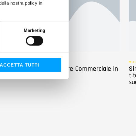
lla nostra policy in
Marketing
ALTRO
MO
ACCETTA TUTTI
Nuovo Direttore Commerciale in
Si
nato
Bardahl Italia
ti
su