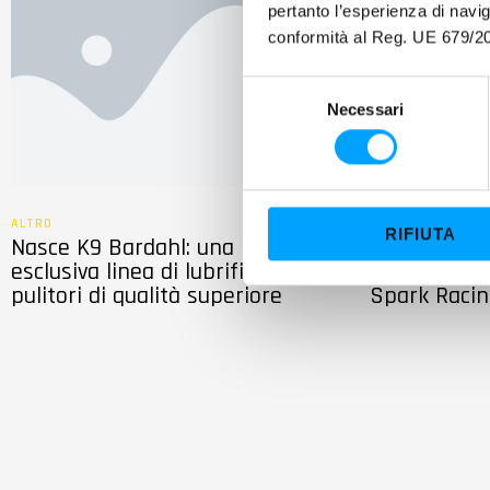
pertanto l’esperienza di nav
conformità al Reg. UE 679/20
S
Necessari
e
l
e
z
i
ALTRO
MOTO
RIFIUTA
Nasce K9 Bardahl: una nuova ed
Bardahl: dop
o
esclusiva linea di lubrificanti e
con Pirro e 
n
pulitori di qualità superiore
Spark Raci
e
d
e
l
c
o
n
s