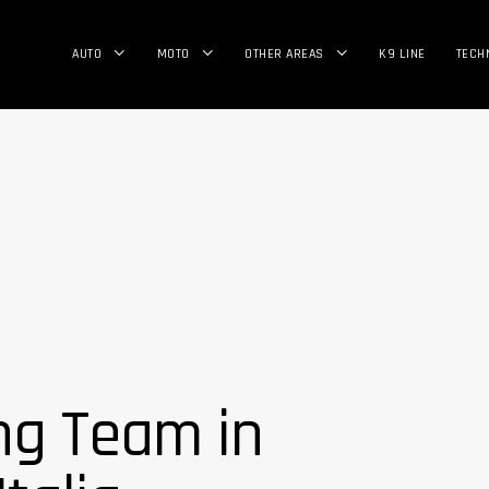
AUTO
MOTO
OTHER AREAS
K9 LINE
TECH
ing Team in