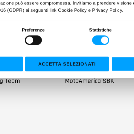
igazione può essere compromessa. Invitiamo a prendere visione de
16 (GDPR) ai seguenti link Cookie Policy e Privacy Policy.
Preferenze
Statistiche
MOTO
ACCETTA SELEZIONATI
pio titolo nel CIV
Bardahl: Danilo Petrucci
Spinelli per il Barni
protagonista nel Campio
ng Team
MotoAmerica SBK