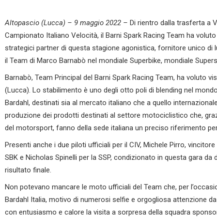
Altopascio (Lucca) – 9 maggio 2022 –
Di rientro dalla trasferta a
Campionato Italiano Velocità, il Barni Spark Racing Team ha voluto fa
strategici partner di questa stagione agonistica, fornitore unico di lub
il Team di Marco Barnabò nel mondiale Superbike, mondiale Supers
Barnabò, Team Principal del Barni Spark Racing Team, ha voluto visi
(Lucca). Lo stabilimento è uno degli otto poli di blending nel mon
Bardahl, destinati sia al mercato italiano che a quello internazionale
produzione dei prodotti destinati al settore motociclistico che, gra
del motorsport, fanno della sede italiana un preciso riferimento p
Presenti anche i due piloti ufficiali per il CIV, Michele Pirro, vincit
SBK e Nicholas Spinelli per la SSP, condizionato in questa gara da
risultato finale.
Non potevano mancare le moto ufficiali del Team che, per l’occasio
Bardahl Italia, motivo di numerosi selfie e orgogliosa attenzione d
con entusiasmo e calore la visita a sorpresa della squadra sponso