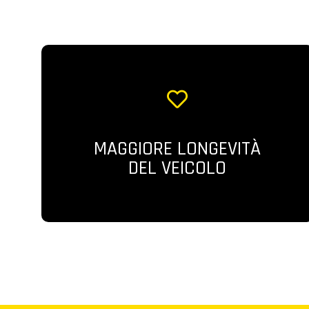
o
n
s
e
n
s
o
MAGGIORE LONGEVITÀ
DEL VEICOLO