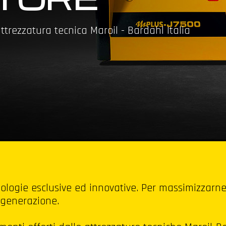
trezzatura tecnica Maroil - Bardahl Italia
nologie esclusive ed innovative. Per massimizzarne 
 generazione.