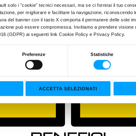
fault solo i "cookie" tecnici necessari, ma se ci fornirai il tuo co
filazione, per migliorare e facilitare la navigazione, riconoscendo 
ura del banner con il tasto X comporta il permanere delle sole imp
igazione può essere compromessa. Invitiamo a prendere visione de
16 (GDPR) ai seguenti link Cookie Policy e Privacy Policy.
Maroil ATF6000
onizzazione
Sostituzione comp
Preferenze
Statistiche
automatico
Massima efficienza dell
Evita la manutenzione st
ACCETTA SELEZIONATI
Maggior durata del cam