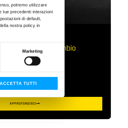
nsenso, potremo utilizzare
le tue precedenti interazioni
ostazioni di default,
lla nostra policy in
leta dell'olio del cambio
Marketing
a trasmissione
raordinaria
ACCETTA TUTTI
bio
APPROFONDISCI