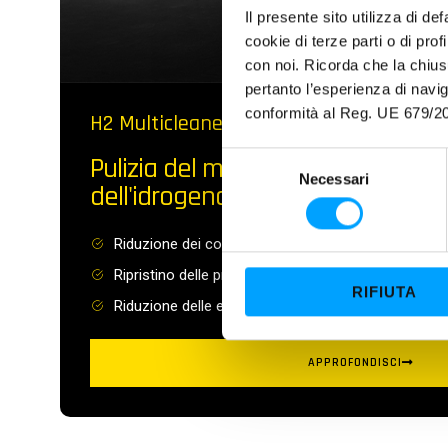
Il presente sito utilizza di de
cookie di terze parti o di pro
con noi. Ricorda che la chius
pertanto l’esperienza di nav
conformità al Reg. UE 679/20
H2 Multicleaner
S
Pulizia del motore con la decarb
Necessari
e
dell'idrogeno
l
e
Riduzione dei consumi
z
Ripristino delle prestazioni
i
RIFIUTA
o
Riduzione delle emissioni
n
e
APPROFONDISCI
d
e
l
c