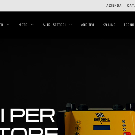
AZIENDA
CAT
TO
MOTO
ALTRI SETTORI
ADDITIVI
K9 LINE
TECNO
I PER
OTORE