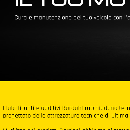
Cura e manutenzione del tuo veicolo con l'at
I lubrificanti e additivi Bardahl racchiudono tec
progettato delle attrezzature tecniche di ultima