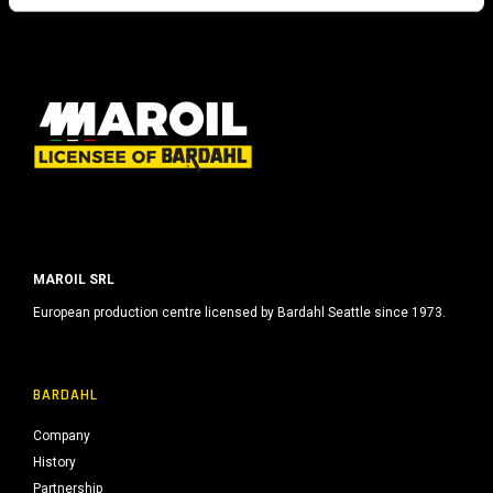
o
MAROIL SRL
European production centre licensed by Bardahl Seattle since 1973.
BARDAHL
Company
History
Partnership