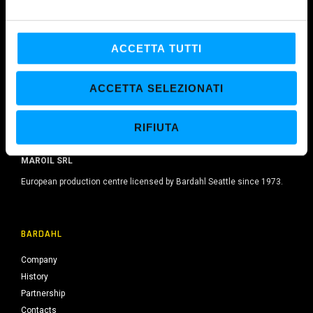
e
l
c
ACCETTA TUTTI
o
n
ACCETTA SELEZIONATI
s
e
RIFIUTA
n
s
MAROIL SRL
o
European production centre licensed by Bardahl Seattle since 1973.
BARDAHL
Company
History
Partnership
Contacts