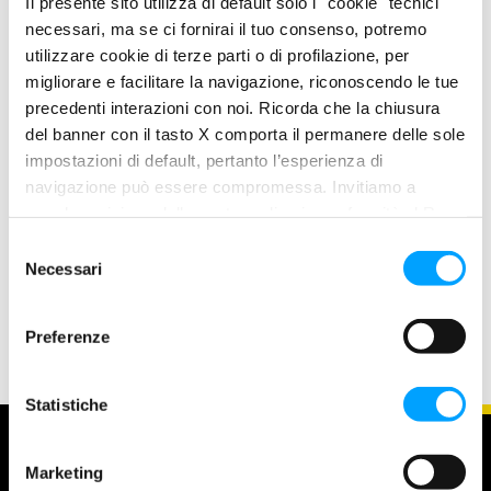
Il presente sito utilizza di default solo i "cookie" tecnici
necessari, ma se ci fornirai il tuo consenso, potremo
utilizzare cookie di terze parti o di profilazione, per
migliorare e facilitare la navigazione, riconoscendo le tue
precedenti interazioni con noi. Ricorda che la chiusura
del banner con il tasto X comporta il permanere delle sole
impostazioni di default, pertanto l’esperienza di
navigazione può essere compromessa. Invitiamo a
prendere visione della nostra policy in conformità al Reg.
UE 679/2016 (GDPR) ai seguenti link Cookie Policy e
S
KXT KART
Privacy Policy.
Necessari
e
l
e
Preferenze
z
i
o
Statistiche
n
e
Marketing
d