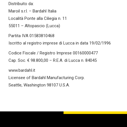
Distribuito da:
Maroil s.r.l. – Bardahl Italia
Località Ponte alla Ciliegia n. 11
55011 – Altopascio (Lucca)
Partita IVA 01583810468
Iscritto al registro imprese di Lucca in data 19/02/1996
Codice Fiscale / Registro Imprese 00160000477
Cap. Soc. € 98.800,00 – R.E.A. di Lucca n. 84045
www.bardahl.it
Licensee of Bardahl Manufacturing Corp.
Seattle, Washington 98107 U.S.A.