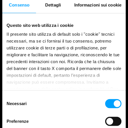
Consenso
Dettagli
Informazioni sui cookie
Questo sito web utilizza i cookie
Il presente sito utilizza di default solo i "cookie" tecnici
necessari, ma se ci fornirai il tuo consenso, potremo
utilizzare cookie di terze parti o di profilazione, per
migliorare e facilitare la navigazione, riconoscendo le tue
precedenti interazioni con noi. Ricorda che la chiusura
del banner con il tasto X comporta il permanere delle sole
impostazioni di default, pertanto l’esperienza di
navigazione può essere compromessa. Invitiamo a
prendere visione della nostra policy in conformità al Reg.
UE 679/2016 (GDPR) ai seguenti link Cookie Policy e
S
Privacy Policy.
Necessari
e
l
e
Preferenze
z