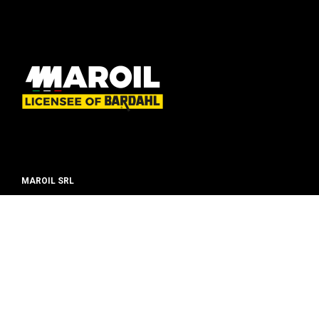
MAROIL SRL
European production centre licensed by Bardahl Seattle since 1973.
BARDAHL
Company
History
Partnership