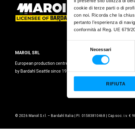
Il presente sito utilizza di de
History
cookie di terze parti o di pro
con noi. Ricorda che la chius
Partnership
pertanto l’esperienza di nav
Contacts
conformità al Reg. UE 679/20
Bardahlwear
Catalogue
S
Necessari
e
MAROIL SRL
l
European production centre licensed
e
by Bardahl Seattle since 1973.
z
i
RIFIUTA
o
n
e
d
e
© 2026 Maroil S.r.l. – Bardahl Italia | P.I. 01583810468 | Cap.soc. i.v. € 
l
c