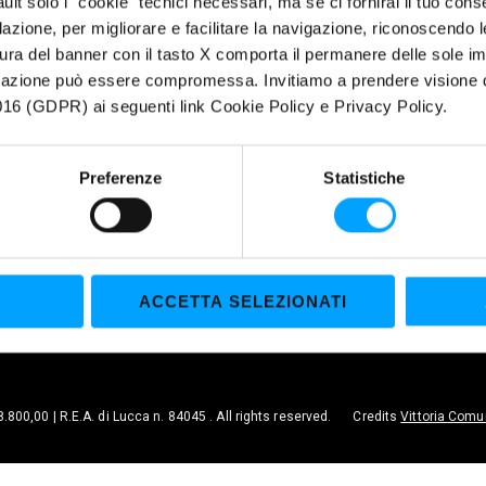
fault solo i "cookie" tecnici necessari, ma se ci fornirai il tuo co
Motorcycle
Cookie policy
filazione, per migliorare e facilitare la navigazione, riconoscendo 
ura del banner con il tasto X comporta il permanere delle sole imp
Marine Division
igazione può essere compromessa. Invitiamo a prendere visione de
Agricultural
16 (GDPR) ai seguenti link Cookie Policy e Privacy Policy.
Earthmoving
Industrial
Railway Sector
Preferenze
Statistiche
Heavy Transport
Gardening
Vintage
ACCETTA SELEZIONATI
98.800,00 | R.E.A. di Lucca n. 84045 . All rights reserved.
Credits
Vittoria Comu