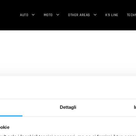
AUTO
MOTO
OTHER AREAS
K9 LINE
TECH
Dettagli
SECTORS
LEGAL
ookie
Automotive
Privacy policy