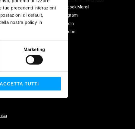
nsenso, potremo utilizzare
Facebook Maroil
le tue precedenti interazioni
ostazioni di default,
Instagram
lla nostra policy in
LinkedIn
YouTube
Marketing
ACCETTA TUTTI
nica