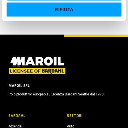
tutte le parti del motore. Bardahl assicura prestazioni
e
nettamente superiori rispetto ai lubrificanti convenzionali.
RIFIUTA
n
s
o
MAROIL SRL
Polo produttivo europeo su Licenza Bardahl Seattle dal 1973.
BARDAHL
SETTORI
Azienda
Auto