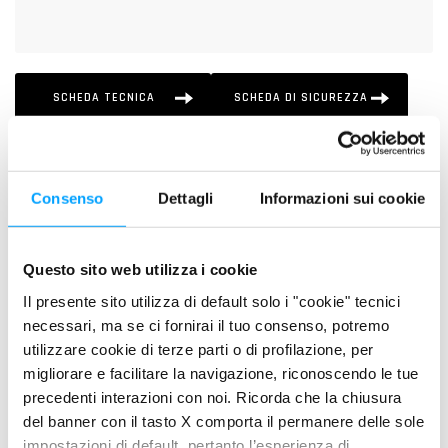
SCHEDA TECNICA
SCHEDA DI SICUREZZA
DESCRIZIONE
Consenso
Dettagli
Informazioni sui cookie
Lubrificante Premium Quality per motori a benzina, aspirati o
sovralimentati e per motori diesel di ultima generazione
equipaggiati con i sistemi di post-trattamento dei gas di
Questo sito web utilizza i cookie
scarico che richiedono lubrificanti a basso contenuto di SAPS
Il presente sito utilizza di default solo i "cookie" tecnici
(Sulfated Ash, Fosforo e Zolfo). Grazie alla sua specifica
necessari, ma se ci fornirai il tuo consenso, potremo
additivazione mSAPS, a basso contenuto di zolfo, fosforo e
utilizzare cookie di terze parti o di profilazione, per
ceneri solfatate, permette di allungare la vita dei filtri
migliorare e facilitare la navigazione, riconoscendo le tue
antiparticolato (FAP e DPF) e dei catalizzatori.
precedenti interazioni con noi. Ricorda che la chiusura
del banner con il tasto X comporta il permanere delle sole
impostazioni di default, pertanto l’esperienza di