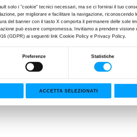
Potenza elevata
fault solo i "cookie" tecnici necessari, ma se ci fornirai il tuo co
Ultra viscoso
filazione, per migliorare e facilitare la navigazione, riconoscendo 
Formula 100% sintetica
ura del banner con il tasto X comporta il permanere delle sole imp
igazione può essere compromessa. Invitiamo a prendere visione de
RIETÀ
16 (GDPR) ai seguenti link Cookie Policy e Privacy Policy.
 ogni limite
.
.67 rappresenta la punta di diamante dei lubrificanti Bardahl auto, 
Preferenze
Statistiche
dinarie ed è stato testato nell'uso racing più severo dove i comprom
usiva Formula anti-attrito Bardahl Polar Plus + Fullerene forma un trip
ACCETTA SELEZIONATI
ficiale, una zona di Molecole Polari più le molecole di Fullerene C6
ra prestazioni nettamente superiori rispetto ai lubrificanti convenzion