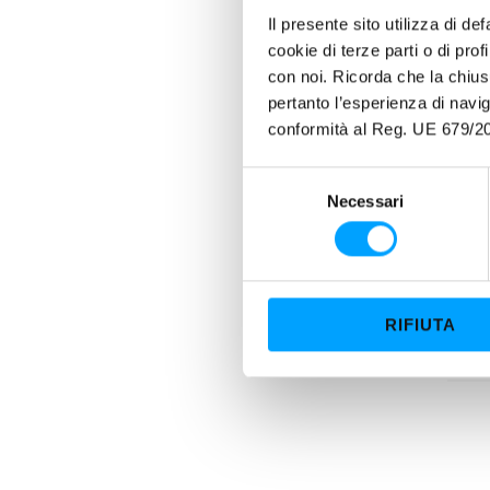
Il presente sito utilizza di de
cookie di terze parti o di pro
con noi. Ricorda che la chius
pertanto l’esperienza di nav
PROP
conformità al Reg. UE 679/20
Oltre
S
XTR 39
Necessari
e
straor
l
e
z
L'escl
i
RIFIUTA
super
o
assicu
n
e
d
e
l