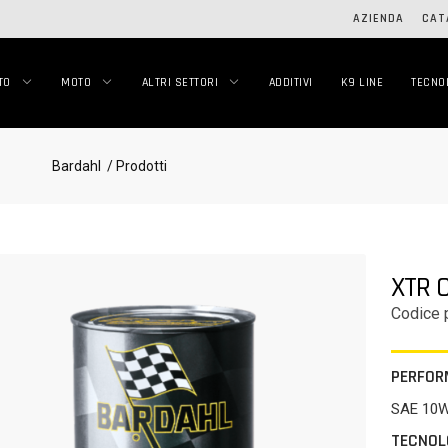
AZIENDA
CAT
TO
MOTO
ALTRI SETTORI
ADDITIVI
K9 LINE
TECNO
Bardahl
/ Prodotti
XTR 
Codice 
PERFOR
SAE 10
TECNOL