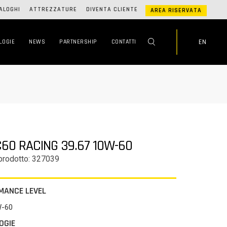
ALOGHI
ATTREZZATURE
DIVENTA CLIENTE
AREA RISERVATA
EN
LOGIE
NEWS
PARTNERSHIP
CONTATTI
C60 RACING 39.67 10W-60
prodotto: 327039
MANCE LEVEL
W-60
OGIE