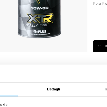
Polar Plu
SCHED
RIZIONE
icante speciale per impieghi sportivi formulato per motori racing o d
 DI PRODOTTO
Dettagli
Formula concentrata Bardahl Polar Plus + Fullerene C60
Alte Performance
ookie