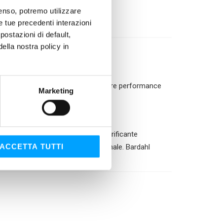
nsenso, potremo utilizzare
le tue precedenti interazioni
ostazioni di default,
lla nostra policy in
è un prodotto progettato per garantire performance
Marketing
essi non sono previsti.
lo strato di protezione: un film lubrificante
ACCETTA TUTTI
0 come meccanismo di protezione finale. Bardahl
ali.