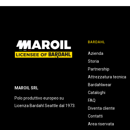
c
o
n
s
e
n
BARDAHL
s
o
Azienda
Storia
Partnership
Attrezzatura tecnica
Bardahlwear
MAROIL SRL
Cataloghi
Polo produttivo europeo su
FAQ
Licenza Bardahl Seattle dal 1973.
Diventa cliente
Contatti
Area riservata